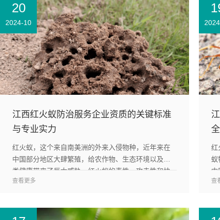
20
1
2024-10
2024
江西红火蚁防治服务企业资质的关键标准
江
与专业实力
全
红火蚁，这个来自南美洲的外来入侵物种，近年来在
红
中国部分地区大肆繁殖，给农作物、生态环境以及人
蚁
类健康带来了巨大威胁。红火蚁的毒性、攻击性和快
中
查看更多
查
速繁殖能力使其成为了备受关注的生态问题。由于其
态
扩散速度快、破坏...