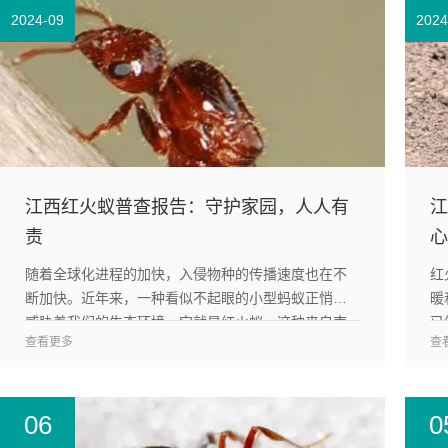
2024-09
2024
江西红火蚁普查报告：守护家园，人人有
江
责
心
随着全球化进程的加快，入侵物种的传播速度也在不
红
断加快。近年来，一种看似不起眼的小型蚂蚁正悄然
暖
威胁着我们的生态环境，它就是红火蚁。这种来自南
已
查看更多
查
美洲的外来物种在中国南方地区迅速扩散，已经成为
击
当地农业、林业以...
农
06
0