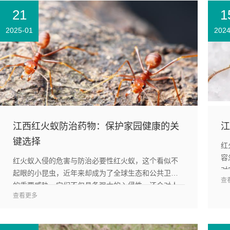
21
1
2025-01
2024
江西红火蚁防治药物：保护家园健康的关
江
键选择
红
容
红火蚁入侵的危害与防治必要性红火蚁，这个看似不
对
起眼的小昆虫，近年来却成为了全球生态和公共卫生
查
了
的重要威胁。它们不仅具备强大的入侵性，还会对人
各
查看更多
类和家畜造成直接伤害，甚至导致经济上的巨大损
失。红火蚁的防治问...