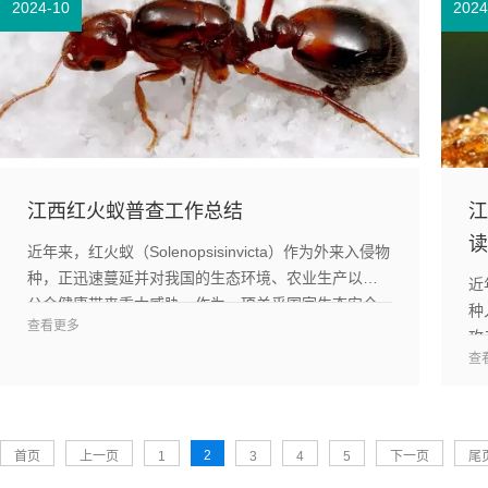
2024-10
2024
江西红火蚁普查工作总结
江
读
近年来，红火蚁（Solenopsisinvicta）作为外来入侵物
种，正迅速蔓延并对我国的生态环境、农业生产以及
近
公众健康带来重大威胁。作为一项关乎国家生态安全
种
查看更多
的重点工作，红火蚁的防控工作得到了政府及科...
攻
查
特
巨
2
首页
上一页
1
3
4
5
下一页
尾