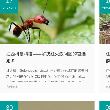
17
1
2024-10
2024
江西科曼科技——解决红火蚁问题的首选
江
服务
键
红火蚁（Solenopsisinvicta）已经成为全球性的害虫问
红
题，特别是在气候温暖的地区，它们繁殖迅速，威胁
型
人们的健康和日常生活。不论是住宅区、农场还是商
洲
查看更多
查
业园区，红火蚁的侵扰都给人们带来了诸多困扰...
之
30
0